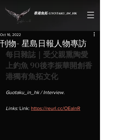
香港魚拓 gyotaku_in_hk
Oct 16, 2022
刊物- 星島日報人物專訪
每日雜誌｜受父親熏陶愛
上釣魚 90後李振華開創香
港獨有魚拓文化
Guotaku_in_hk / Interview.
於蟬薄紙間，承生命之重
Links: 
Link: 
https://reurl.cc/OEalnR