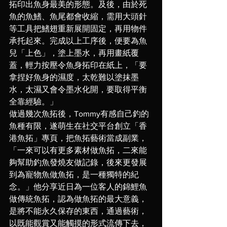
拓印出魚身最美的形態。及後，由於死
魚的魚鰭、魚尾都會收縮，需用大頭針
等工具把鰭翅重新展開固定，再用物件
承托起來。完成以上工序後，便要為魚
兒「上色」，塗上墨水，再用畫紙覆
蓋，輕力按壓令魚身拓印在紙上，「要
拿捏好魚身的濕度，太乾難以塗抹墨
水，太濕又會令墨水化開，要取得平衡
全靠經驗。」
做過幾次魚拓後，Tommy有感自己釣的
魚種有限，遂萌生在社交平台創立「香
港魚拓」專頁，把魚拓藝術當成副業，
「一來可以有更多素材做魚拓，二來能
夠幫助釣魚發燒友做記錄，後來更發展
到為寵物魚做魚拓，是一種獨特的紀
念。」他分享近日為一位客人的錦鯉魚
做傳統魚拓，認為做魚拓的最大意義，
是將不能永久保存的東西，通過藝術，
以既能觀賞又能觸摸的形式流傳下去，