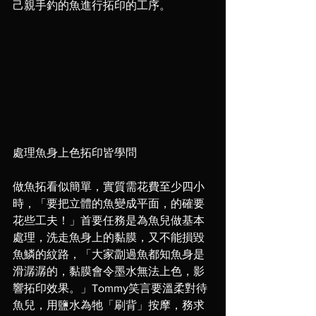
己親手釣的魚進行拓印的工序。
處理魚身上色拓印皆學問
做魚拓看似簡單，實質需花費至少四小
時，「要把立體的魚變成平面，的確要
花些工夫！」首要任務是為魚兒做基本
處理，洗走魚身上的黏膜，又不能損毀
魚鱗的紋路，「大家劏過魚都知魚身是
滑潺潺的，黏膜會令墨水無法上色，影
響拓印效果。」Tommy笑言要溫柔對待
魚兒，用鹽水為牠「刷背」按摩，務求