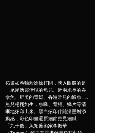
拓畫如卷軸般徐徐打開，映入眼簾的是
一尾尾活靈活現的魚兒。近兩米長的吞
拿魚、肥美的青斑、香港常見的鯛魚……
魚兒栩栩如生，魚喙、背鰭、鱗片等清
晰地拓印出來。黑白拓印伴隨潑墨增添
動感，彩色印畫還原細節更見細膩，
「九十後」魚拓藝術家李振華
（Tommy）致力在香港發展魚拓藝術，