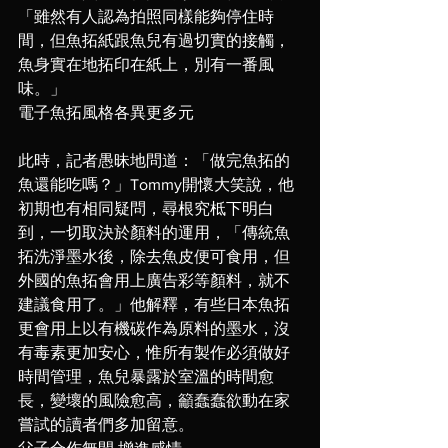
「雖然有人認為拍照同樣能夠停住時
間，但魚拓紙跟魚兒有過切實的接觸，
魚身實在地拓印在紙上，別有一番風
味。」
電子魚拓風格各異更多元
此時，記者愚昧地問道：「做完魚拓的
魚還能吃嗎？」Tommy開懷大笑說，他
初期也有相同疑問，尋根究柢下明白
到，一切取決於顏料的運用，「傳統魚
拓洗淨墨水後，除去魚皮便可食用，但
外國的魚拓會用上廣告彩等顏料，就不
建議食用了。」他解釋，有些日本魚拓
更會用上以有機碳作為原料的墨水，沒
有毒素更加安心，惟所有製作必須做好
時間管理，魚兒暴露於室溫的時間愈
長，變壞的風險愈高，籲蠢蠢欲動在家
嘗試的讀者們多加留意。