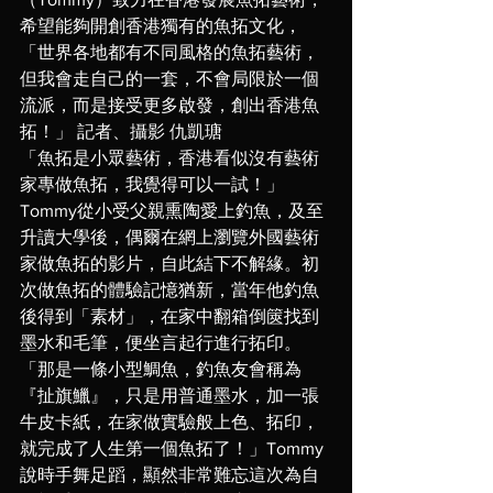
希望能夠開創香港獨有的魚拓文化，
「世界各地都有不同風格的魚拓藝術，
但我會走自己的一套，不會局限於一個
流派，而是接受更多啟發，創出香港魚
拓！」 記者、攝影 仇凱瑭
「魚拓是小眾藝術，香港看似沒有藝術
家專做魚拓，我覺得可以一試！」
Tommy從小受父親熏陶愛上釣魚，及至
升讀大學後，偶爾在網上瀏覽外國藝術
家做魚拓的影片，自此結下不解緣。初
次做魚拓的體驗記憶猶新，當年他釣魚
後得到「素材」，在家中翻箱倒篋找到
墨水和毛筆，便坐言起行進行拓印。
「那是一條小型鯛魚，釣魚友會稱為
『扯旗鱲』，只是用普通墨水，加一張
牛皮卡紙，在家做實驗般上色、拓印，
就完成了人生第一個魚拓了！」Tommy
說時手舞足蹈，顯然非常難忘這次為自