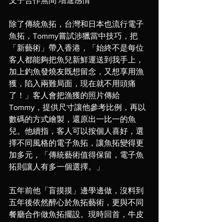
父子合作無間 增進感情
除了傳統魚拓，台灣和日本也流行電子
魚拓，Tommy嘗試涉獵當中技巧，把
「新藝術」帶入香港，「始終不是每位
客人都能夠把魚兒新鮮運送到我手上，
加上釣魚發燒友既想留念，又想享用漁
獲，陷入兩難局面，現在就不用頭痛
了！」客人會把漁獲的照片傳給
Tommy，提供尺寸讓他參考比例，再以
數碼的方式繪製，還原出一比一的魚
兒。他續指，客人可以按個人喜好，選
擇不同風格的電子魚拓，讓魚拓變得更
加多元，「傳統藝術值得保留，電子魚
拓則讓人有多一個選擇。」
五年前他「盲摸摸」邊學邊做，沒料到
五年後依然醉心於魚拓藝術，更與不同
餐廳合作做魚拓擺設。現時回首，牛皮