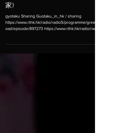
紅樹林動物及其威脅 | 【綠色生
活圈】嘉賓：李振華 (魚拓藝術
家)
gyotaku Sharing Guotaku_in_hk / sharing
https://www.rthk.hk/radio/radio5/programme/greenr
oad/episode/897273 https://www.rthk.hk/radio/rad...