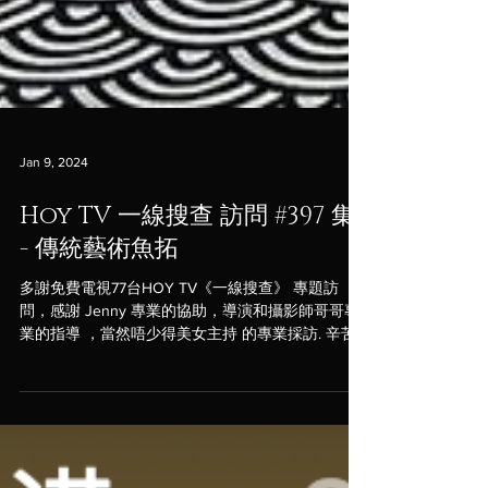
Jan 9, 2024
Hoy TV 一線搜查 訪問 #397 集
- 傳統藝術魚拓
多謝免費電視77台HOY TV《一線搜查》 專題訪
問，感謝 Jenny 專業的協助，導演和攝影師哥哥專
業的指導 ，當然唔少得美女主持 的專業採訪. 辛苦
大家了 《一線搜查》是緊貼熱爆社區時事話題，全
方位解構事件來龍去脈的新聞資訊節目，於免費電
視77台HOY TV，逢星期一至五晚