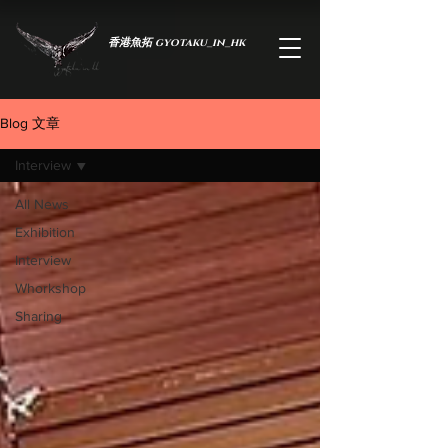
香港魚拓 gyotaku_in_hk
Blog 文章
Interview
All News
Exhibition
Interview
Whorkshop
於蟬薄紙間，承生命之重
Sharing