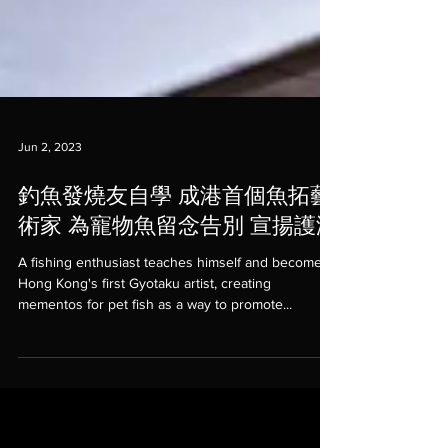
Jun 2, 2023
釣魚發燒友自學 成港首個魚拓藝
術家 為寵物魚留念告別 宣揚護海
A fishing enthusiast teaches himself and becomes
Hong Kong's first Gyotaku artist, creating
mementos for pet fish as a way to promote...