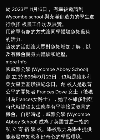
於 2023年 11月16日， 有幸被邀請到
Wycombe school 與充滿創造力的學生進
行魚拓 板畫工作坊及展覽。
用簡單有趣的方式讓同學體驗魚拓藝術
的活力. 
這次的活動讓大眾對魚拓增加了解，以
及有機會親身去體驗和經歷。
more info
國威雅公學 (Wycombe Abbey School) 
創 立 於1896年9月23日，也就是維多利
亞女皇登基鑽禧紀念日。創 校人是教育
公平的開拓者 Frances Dove 女士（後獲
封為Frances女爵士），她早在維多利亞
時代就提倡女生應享有平等接受教育的
機會。自那時起，威雅公學 (Wycombe 
Abbey School) 成為了英國首屈一指的
私 立 寄 宿 學 校。學校致力為學生提供
能激發求知慾和好奇心的學習環境。