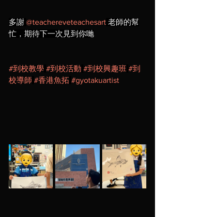
多謝 
@teachereveteachesart
 老師的幫
忙，期待下一次見到你哋
#到校教學
#到校活動
#到校興趣班
#到
校導師
#香港魚拓
#gyotakuartist